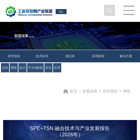
研究报告
技术标准
测试床
应用案例
解决方案
总体
网络
标识
平台&数据
安全
应用
首页
>
联盟成果
>
研究报告
>
网络
SPE+TSN 融合技术与产业发展报告
（2026年）