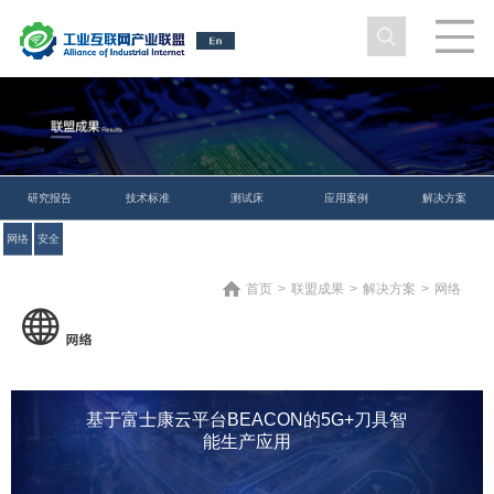
研究报告
技术标准
测试床
应用案例
解决方案
网络
安全
首页
>
联盟成果
>
解决方案
>
网络
基于富士康云平台BEACON的5G+刀具智
能生产应用