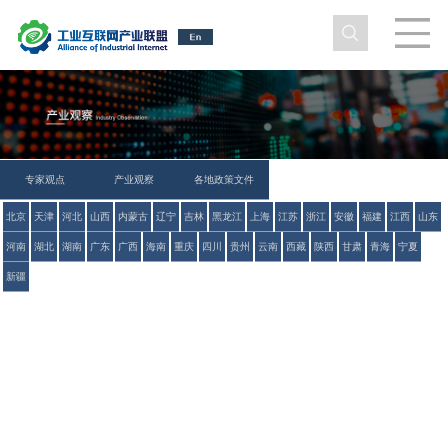
专家观点
产业观察
各地政策文件
北京
天津
河北
山西
内蒙古
辽宁
吉林
黑龙江
上海
江苏
浙江
安徽
福建
江西
山东
河南
湖北
湖南
广东
广西
海南
重庆
四川
贵州
云南
西藏
陕西
甘肃
青海
宁夏
新疆