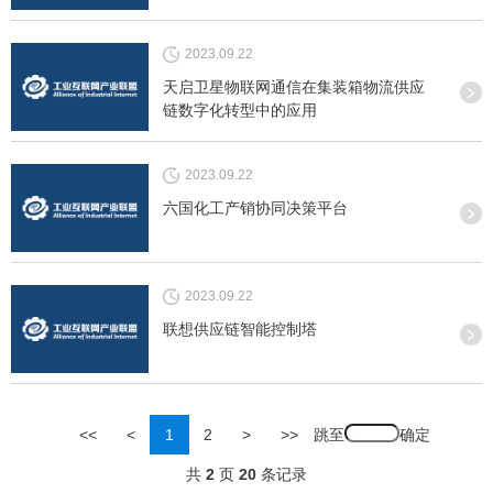
2023.09.22
天启卫星物联网通信在集装箱物流供应
链数字化转型中的应用
2023.09.22
六国化工产销协同决策平台
2023.09.22
联想供应链智能控制塔
跳至
<<
<
1
2
>
>>
共
2
页
20
条记录