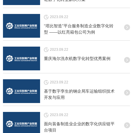
2023.09.22
“塔比智造”平台服务制造企业数字化转
型 ——以红亮箱包公司为例
2023.09.22
重庆海尔洗衣机数字化转型优秀案例
2023.09.22
基于数字孪生的钢企局车运输组织技术
开发与应用
2023.09.22
面向装备制造业企业的数字化供应链平
台项目