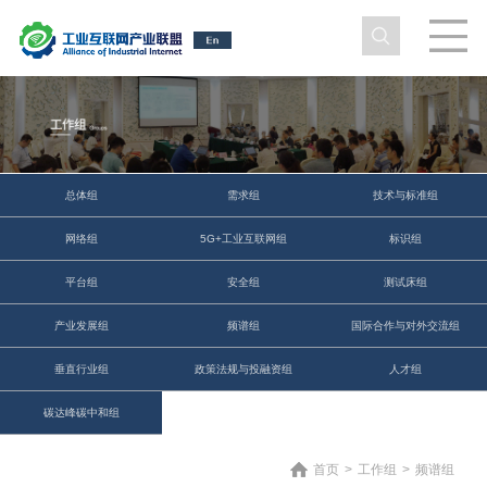
总体组
需求组
技术与标准组
网络组
5G+工业互联网组
标识组
平台组
安全组
测试床组
产业发展组
频谱组
国际合作与对外交流组
垂直行业组
政策法规与投融资组
人才组
碳达峰碳中和组
首页
>
工作组
>
频谱组