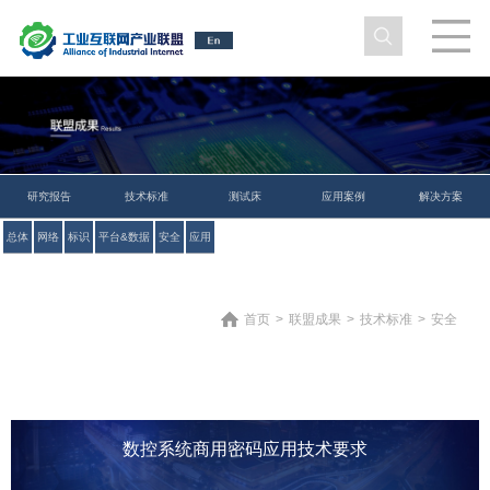
研究报告
技术标准
测试床
应用案例
解决方案
总体
网络
标识
平台&数据
安全
应用
首页
>
联盟成果
>
技术标准
>
安全
数控系统商用密码应用技术要求