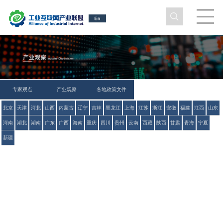
专家观点
产业观察
各地政策文件
北京
天津
河北
山西
内蒙古
辽宁
吉林
黑龙江
上海
江苏
浙江
安徽
福建
江西
山东
河南
湖北
湖南
广东
广西
海南
重庆
四川
贵州
云南
西藏
陕西
甘肃
青海
宁夏
新疆