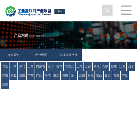
专家观点
产业观察
各地政策文件
北京
天津
河北
山西
内蒙古
辽宁
吉林
黑龙江
上海
江苏
浙江
安徽
福建
江西
山东
河南
湖北
湖南
广东
广西
海南
重庆
四川
贵州
云南
西藏
陕西
甘肃
青海
宁夏
新疆