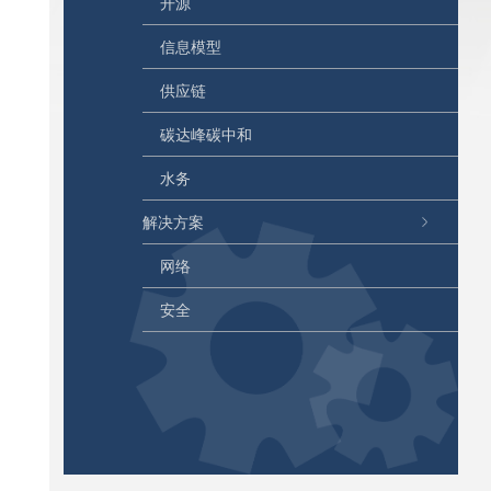
开源
信息模型
供应链
碳达峰碳中和
水务
解决方案
网络
安全