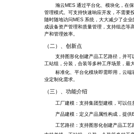
瀚云MES 通过平台化、模块化，在
管理模式。可支持快速响应开发，不需要
随时随地访问MES 系统，大大减少了企
成设备资产管理和质量管理，支持组态等
产和管理效率。
（二）、创新点
支持图形化创建产品工艺路径，并可
工站组，分装，合装等多种工序场景，最
标准化、平台化模块即需即用，云端
业定制化需求。
（三）、功能介绍
工厂建模：支持集团型建模，可以任
产品建模：定义产品属性构成，提供B
工艺路径：支持图形化创建产品工艺