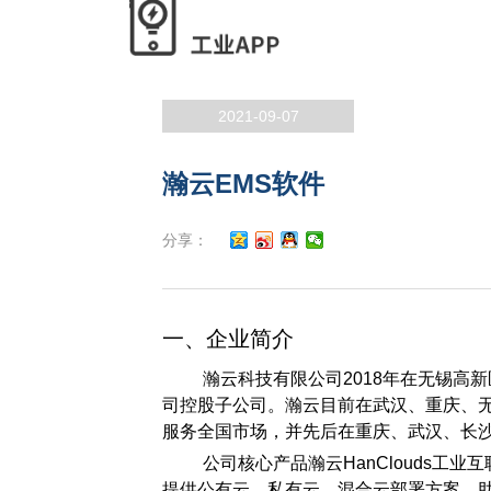
2021-09-07
瀚云EMS软件
分享：
一、企业简介
瀚云科技有限公司2018年在无锡高
司控股子公司。瀚云目前在武汉、重庆、
服务全国市场，并先后在重庆、武汉、长
公司核心产品瀚云HanClouds工
提供公有云、私有云、混合云部署方案，