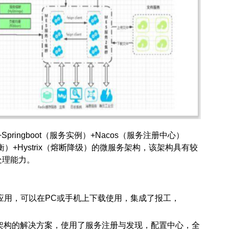
Springboot（服务实例）+Nacos（服务注册中心）
载均衡）+Hystrix（熔断降级）的微服务架构，该架构具有较
处理能力。
台桌面应用，可以在PC或手机上下载使用，集成了报工，
式微服务架构的解决方案，使用了服务注册与发现，配置中心，全