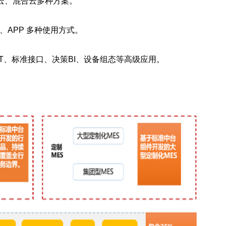
云、混合云多种方案。
PC、APP 多种使用方式。
JIT、标准接口、决策BI、设备组态等高级应用。