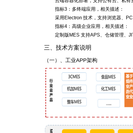
云端容器化部署，支持公有云、私有
指标3：多终端应用，相关描述：
采用Electron 技术，支持浏览器、
指标4：高级企业应用，相关描述：
定制版MES 支持APS、仓储管理、
三、技术方案说明
（一）、工业APP架构