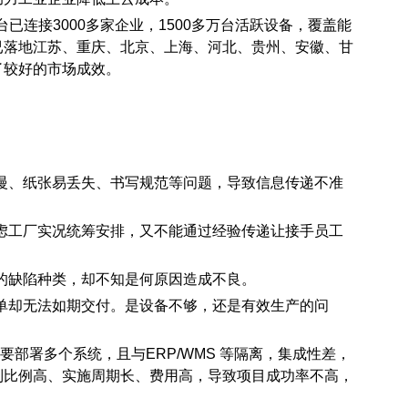
平台已连接3000多家企业，1500多万台活跃设备，覆盖能
已落地江苏、重庆、北京、上海、河北、贵州、安徽、甘
了较好的市场成效。
慢、纸张易丢失、书写规范等问题，导致信息传递不准
虑工厂实况统筹安排，又不能通过经验传递让接手员工
的缺陷种类，却不知是何原因造成不良。
单却无法如期交付。是设备不够，还是有效生产的问
要部署多个系统，且与ERP/WMS 等隔离，集成性差，
制比例高、实施周期长、费用高，导致项目成功率不高，