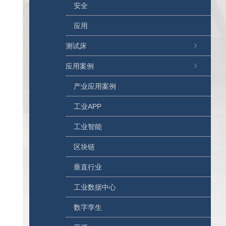
安全
应用
测试床
应用案例
产业应用案例
工业APP
工业智能
区块链
垂直行业
工业数据中心
数字孪生