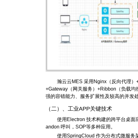
瀚云云MES 采用Nginx（反向代理）+
+Gateway（网关服务）+Ribbon（负
强的容错能力、服务扩展性及较高的并发
（二）、工业APP关键技术
使用Electron 技术构建的跨平
andon 呼叫，SOP等多种应用。
使用SpringCloud 作为分布