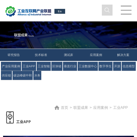
研究报告
技术标准
测试床
应用案例
解决方案
产业应用案例
工业APP
工业智能
区块链
垂直行业
工业数据中心
数字孪生
开源
信息模型
供应链
碳达峰碳中和
水务
首页
>
联盟成果
>
应用案例
>
工业APP