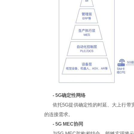
- 5G确定性网络
依托5G提供确定性的时延、大上行带
的连接需求。
- 5G MEC协同
与5G MEC架构相结合，能够实现