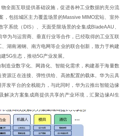
、物全面互联提供基础设施，促进各种工业数据的充分流
包括城区主力覆盖场景的Massive MIMO宏站、室外
系统（DIS）、天面受限场景的全集成BladeAAU、
前华为与运营商、垂直行业等合作，已经取得的工业互联
工、湖南湘钢、南方电网等企业的联合创新，致力于构建
建5G生态，推动5G产业发展。
向制造业数字化、网路化、智能化需求，构建基于海量数
造资源泛在连接、弹性供给、高效配置的载体。华为云具
应用开发平台的全栈能力，与此同时，华为云推出智能边缘
及解决方案集成商提供共享的产业环境，汇聚边缘AI生