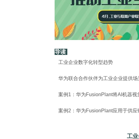
导读
工业企业数字化转型趋势
华为联合合作伙伴为工业企业提供场
案例1：华为FusionPlant将A
案例2：华为FusionPlant应用
工业