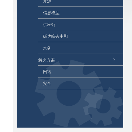
开源
信息模型
供应链
碳达峰碳中和
水务
解决方案
网络
安全