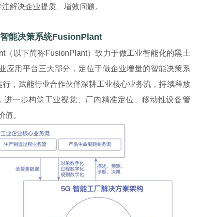
专注解决企业提质、增效问题。
能决策系统FusionPlant
nt（以下简称FusionPlant）致力于做工业智能化的黑土
业应用平台三大部分，定位于做企业增量的智能决策系
运行，赋能行业合作伙伴深耕工业核心业务流，持续释放
G结合后，进一步构筑工业视觉、厂内精准定位、移动性设备管
价值。