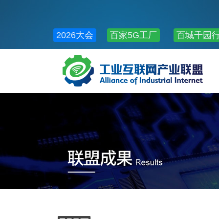
2026大会
百家5G工厂
百城千园
公共服务