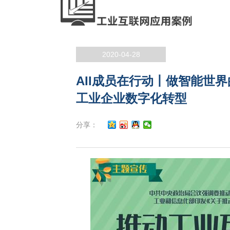
2020-04-28
AII成员在行动丨做智能世
工业企业数字化转型
分享：