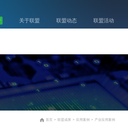
行
关于联盟
联盟动态
联盟活动
首页
>
联盟成果
>
应用案例
>
产业应用案例