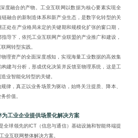
业深度融合的产物。工业互联网以数据为核心要素实现全
值链融合的新制造体系和新产业生态，是数字化转型的关
网正处在产业格局未定的关键期和规模化扩张的窗口期，
部指导下，依托工业互联网产业联盟的产业推广和建设，
互联网转型实践。
对物理资产的全面深度感知，实现海量工业数据的高效集
的构建与分析，形成优化决策并反馈至物理系统，这是工
制造业智能化转型的关键。
的规律，真正以业务场景为驱动，始终关注提质、降本、
业务价值。
伴为工业企业提供场景化解决方案
）是全球领先的ICT（信息与通信）基础设施和智能终端提
”工业互联网整体解决方案。