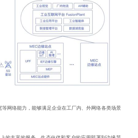
宽等网络能力，能够满足企业在工厂内、外网络各类场景
将云上的丰富的服务、生态伙伴和客户的应用部署到边缘节