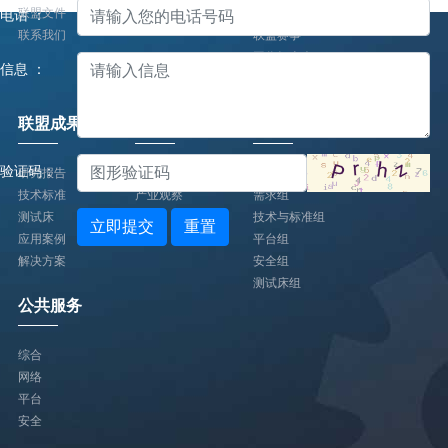
联盟文件
会员大会/理事会
电话 ：
联系我们
联盟赛事
工作组全会
信息 ：
联盟调研
主题展会
联盟成果
产业观察
工作组
验证码：
研究报告
专家观点
总体组
技术标准
产业观察
需求组
测试床
技术与标准组
立即提交
重置
应用案例
平台组
解决方案
安全组
测试床组
公共服务
综合
网络
平台
安全