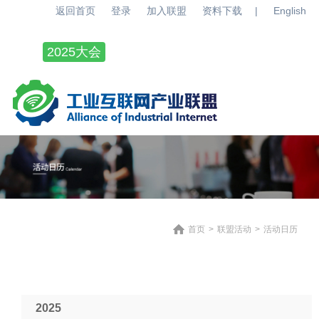
返回首页
登录
加入联盟
资料下载
|
English
2025大会
百城千园行
关于联盟
联盟动态
联盟活动
联盟成果
产业观察
工作组
公共服务
首页
>
联盟活动
>
活动日历
2025