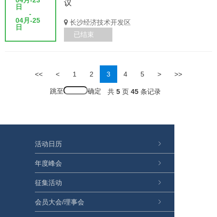
议
日
-
04月-25
长沙经济技术开发区
日
已结束
<<
<
1
2
3
4
5
>
>>
跳至
共
5
页
45
条记录
活动日历
年度峰会
征集活动
会员大会/理事会