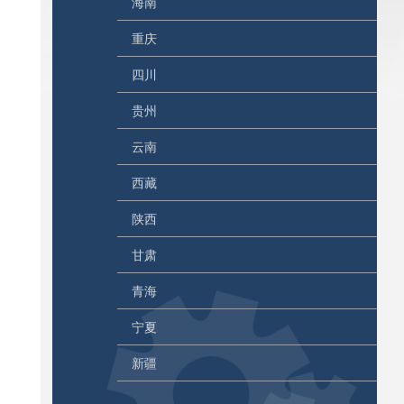
海南
重庆
四川
贵州
云南
西藏
陕西
甘肃
青海
宁夏
新疆