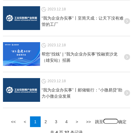
2023.12.18
“我为企业办实事”丨至简天成：让天下没有难
管的工厂
2023.12.18
帮您“找钱” | “我为企业办实事”投融资沙龙
（雄安站）招募
2023.12.18
“我为企业办实事”丨邮储银行：“小微易贷”助
力小微企业发展
跳至
<<
<
1
2
3
4
>
>>
共
4
页
37
条记录