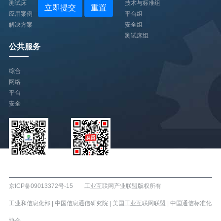
测试床
技术与标准组
立即提交
重置
应用案例
平台组
解决方案
安全组
测试床组
公共服务
综合
网络
平台
安全
AII微信公众号
AII头条号
京ICP备09013372号-15
工业互联网产业联盟版权所有
工业和信息化部
|
中国信息通信研究院
|
美国工业互联网联盟
|
中国通信标准化
协会