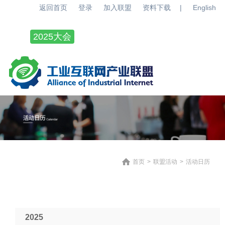
返回首页
登录
加入联盟
资料下载
|
English
2025大会
百城千园行
关于联盟
联盟动态
联盟活动
联盟成果
产业观察
工作组
公共服务
首页
>
联盟活动
>
活动日历
2025