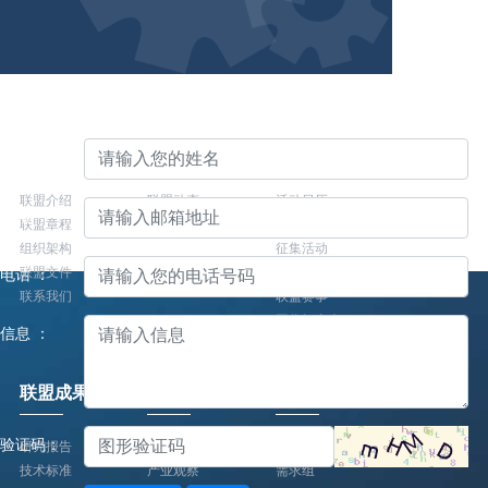
留下您的宝贵建议
关于联盟
联盟动态
联盟活动
姓名 ：
联盟介绍
联盟动态
活动日历
邮箱 ：
联盟章程
联盟活动
年度峰会
组织架构
征集活动
联盟文件
会员大会/理事会
电话 ：
联系我们
联盟赛事
工作组全会
信息 ：
联盟调研
主题展会
联盟成果
产业观察
工作组
验证码：
研究报告
专家观点
总体组
技术标准
产业观察
需求组