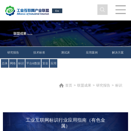
研究报告
技术标准
测试床
应用案例
解决方案
总体
网络
标识
平台&数据
安全
应用
首页
>
联盟成果
>
研究报告
>
标识
工业互联网标识行业应用指南（有色金
属）