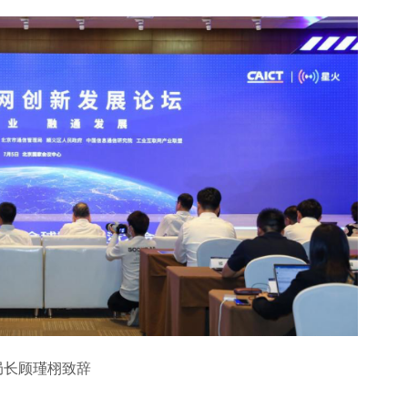
局长顾瑾栩致辞