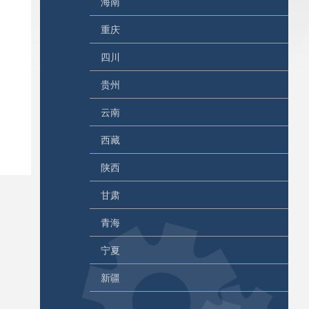
海南
重庆
四川
贵州
云南
西藏
陕西
甘肃
青海
宁夏
新疆