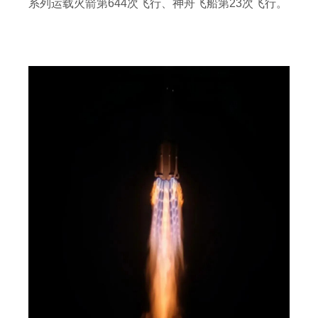
系列运载火箭第644次飞行、神舟飞船第23次飞行。