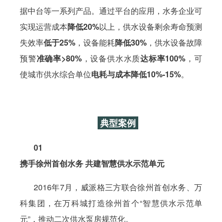
据中台等一系列产品。通过平台的应用，水务企业可
实现运营成本
降低20%
以上，供水设备剩余寿命预测
失效率
低于25%
，设备能耗
降低30%
，供水设备故障
预警
准确率>80%
，设备供水水质
达标率100%
，可
使城市供水综合单位
电耗与成本降低10%-15%
。
典型案例
01
携手徐州首创水务 共建智慧供水示范单元
2016年7月，威派格三方联合徐州首创水务、万
科集团，在万科城打造徐州首个“智慧供水示范单
元”，推动二次供水泵房规范化。