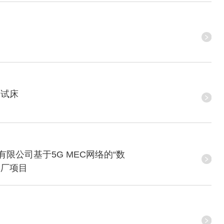
测试床
限公司基于5G MEC网络的“数
工厂项目
目