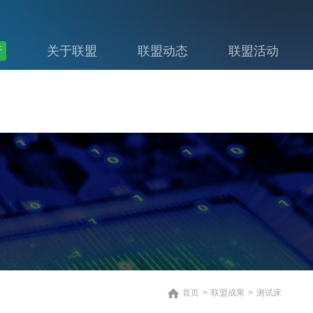
行
关于联盟
联盟动态
联盟活动
首页
>
联盟成果
>
测试床