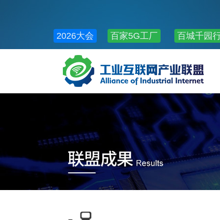
2026大会
百家5G工厂
百城千园
公共服务