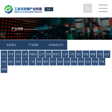
专家观点
产业观察
各地政策文件
北京
天津
河北
山西
内蒙古
辽宁
吉林
黑龙江
上海
江苏
浙江
安徽
福建
江西
山东
河南
湖北
湖南
广东
广西
海南
重庆
四川
贵州
云南
西藏
陕西
甘肃
青海
宁夏
新疆