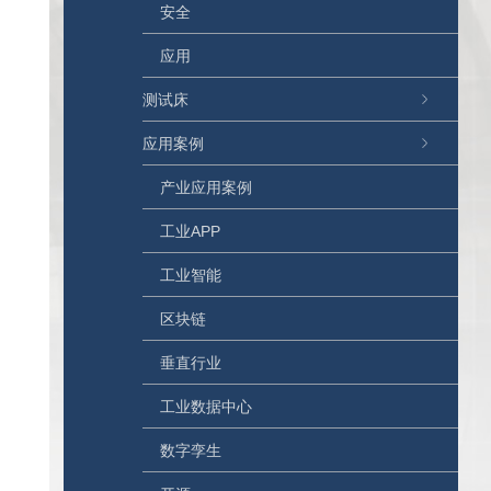
安全
应用
测试床
应用案例
产业应用案例
工业APP
工业智能
区块链
垂直行业
工业数据中心
数字孪生