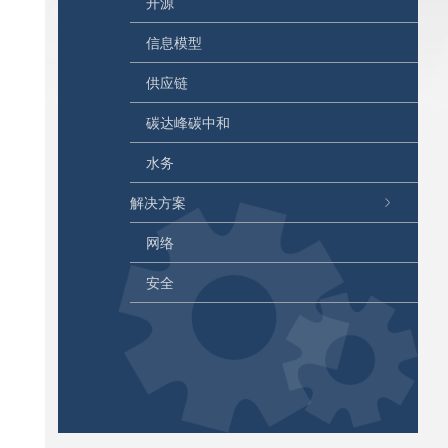
开源
信息模型
供应链
碳达峰碳中和
水务
解决方案
网络
安全