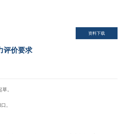
资料下载
力评价要求
则起草。
归口。