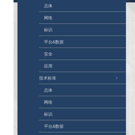
总体
网络
标识
平台&数据
安全
应用
技术标准
总体
网络
标识
平台&数据