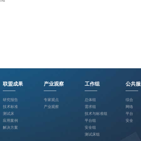
联盟成果
产业观察
工作组
公共服
研究报告
专家观点
总体组
综合
技术标准
产业观察
需求组
网络
测试床
技术与标准组
平台
应用案例
平台组
安全
解决方案
安全组
测试床组