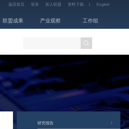
返回首页
登录
加入联盟
资料下载
|
English
联盟成果
产业观察
工作组
研究报告