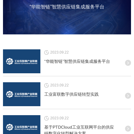
“华能智链”智慧供应链集成服务平台
2023.09.22
“华能智链”智慧供应链集成服务平台
2023.09.22
工业富联数字供应链转型实践
2023.09.22
基于PTDCloud工业互联网平台的供应
链数字化转型解决方案