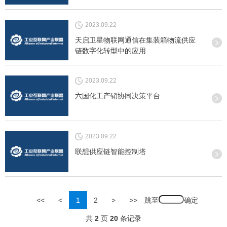
2023.09.22
天启卫星物联网通信在集装箱物流供应
链数字化转型中的应用
2023.09.22
六国化工产销协同决策平台
2023.09.22
联想供应链智能控制塔
跳至
<<
<
1
2
>
>>
共
2
页
20
条记录