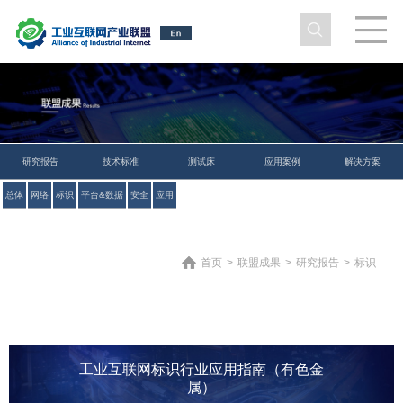
研究报告
技术标准
测试床
应用案例
解决方案
总体
网络
标识
平台&数据
安全
应用
首页
>
联盟成果
>
研究报告
>
标识
工业互联网标识行业应用指南（有色金
属）