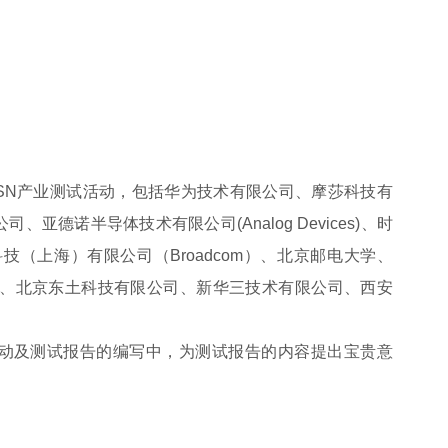
与TSN产业测试活动，包括华为技术有限公司、摩莎科技有
德诺半导体技术有限公司(Analog Devices)、时
科技（上海）有限公司（Broadcom）、北京邮电大学、
中国）、北京东土科技有限公司、新华三技术有限公司、西安
活动及测试报告的编写中，为测试报告的内容提出宝贵意