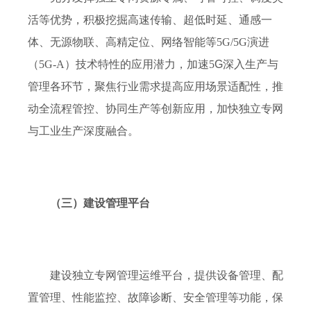
活等
优势，
积极
挖
掘
高速传输、超低时延、通感一
体
、无源物联、高精定位、网络智能
等
5G/5G
演进
（
5G-A
）技术特性的应用潜力
，
加速
5
G
深入
生产
与
管理各
环节，
聚焦行业需求提高应用
场景
适配性
，
推
动
全流程管控、协同生产等创新应用
，
加快独立专网
与工业生产深度融合
。
（三）建设管理平台
建设独立专网管理运维平台，提供设备管理、配
置管理、性能监控、故障诊断、安全管理等功能，保