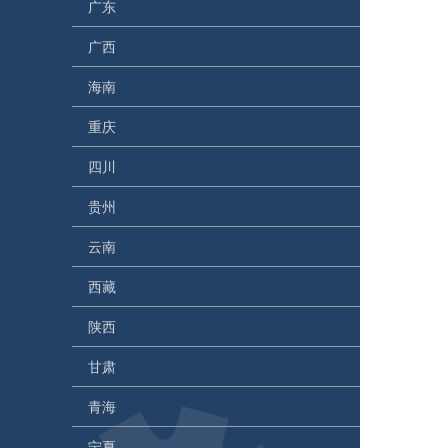
广东
广西
海南
重庆
四川
贵州
云南
西藏
陕西
甘肃
青海
宁夏