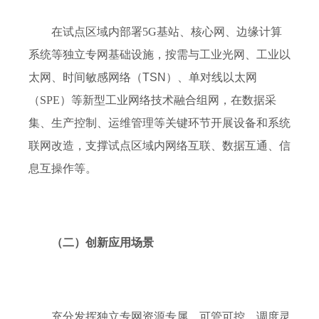
在试点区域内部署
5G
基站、核心网、边缘计算
系统
等独立专网基础设施，
按需
与工业光网、工业以
太网、时间敏感网络（
TSN
）
、单对线以太网
（
SPE
）
等
新型
工业网络技术融合组网
，
在数据采
集、生产控制、运
维
管理等关键环节开展设备和系统
联网改造
，
支撑试点区域内网络互联、数据互通、信
息互操作等。
（二）创新应用场景
充分发挥
独立专网资源专属、可管可控、调度灵