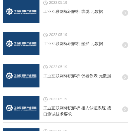
2022.05.19
工业互联网标识解析 线缆 元数据
2022.05.19
工业互联网标识解析 船舶 元数据
2022.05.19
工业互联网标识解析 仪器仪表 元数据
2022.05.19
工业互联网标识解析 接入认证系统 接
口测试技术要求