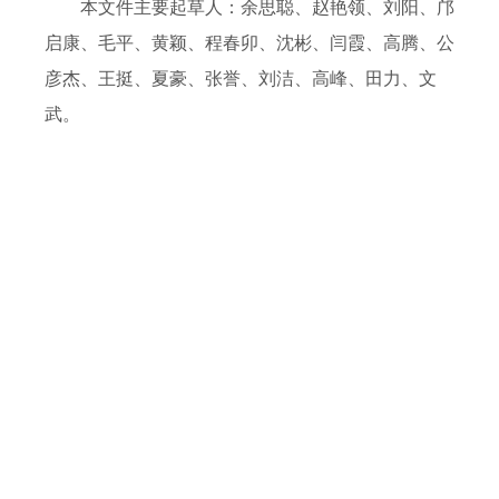
本文件主要起草人：余思聪、赵艳领、刘阳、邝
启康、毛平、黄颖、程春卯、沈彬、闫霞、高腾、公
彦杰、王挺、夏豪、张誉、刘洁、高峰、田力、文
武。