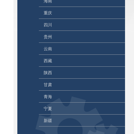
海南
重庆
四川
贵州
云南
西藏
陕西
甘肃
青海
宁夏
新疆