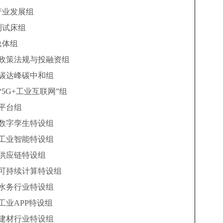
产业发展组
测试床组
总体组
政策法规与投融资组
碳达峰碳中和组
“
5G+工业互联网
”
组
平台组
数字孪生特设组
工业智能特设组
供应链特设组
可持续计算特设组
水务行业特设组
工业
APP特设组
建材行业特设组