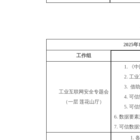
202
5
年
工作组
1.
《
中
2.
工业
3.
借
工业互联网安全专题会
4.
可信
（一层
莲花山厅）
5.
可信
6.
数据要素
7.
可信数据
1.