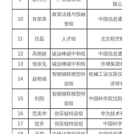
限公司
政策法规与投融
10
肖荣美
中国信息通信研
资组
11
任磊
人才组
北京航空航天
12
高艳丽
碳达峰碳中和组
中国信息通信研
13
张崇见
碳达峰碳中和组
许继集团有限
智能物联模型特
机械工业仪器仪表综
14
赵艳领
设组
济研究所
智能物联模型特
15
刘阳
中国科学院沈阳自动
设组
16
范美华
供应链特设组
华为技术有限
17
贺舟
供应链特设组
中国科学院大
18
王哲
边缘计算特设组
中国信息通信研