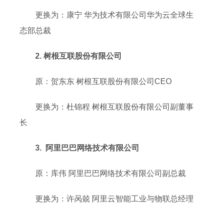
更换为：康宁 华为技术有限公司华为云全球生
态部总裁
2. 树根互联股份有限公司
原：贺东东 树根互联股份有限公司CEO
更换为：杜锦程 树根互联股份有限公司副董事
长
3. 阿里巴巴网络技术有限公司
原：库伟 阿里巴巴网络技术有限公司副总裁
更换为：许呙兢 阿里云智能工业与物联总经理