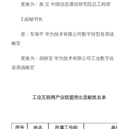
更换为：敖 立 中国信息通信研究院总工程师
2.副秘书长
原：车海平 华为技术有限公司数字转型首席战
略官
更换为：胡静宜 华为技术有限公司工业数字化
首席战略官
工业互联网产业联盟突出贡献奖名单
序号
姓名
所属工作组
单位