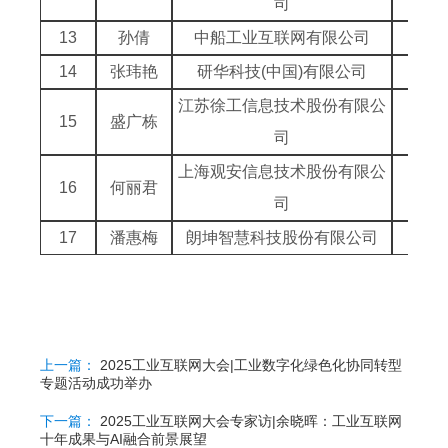
司
13
孙倩
中船工业互联网有限公司
14
张玮艳
研华科技(中国)有限公司
江苏徐工信息技术股份有限公
15
盛广栋
市场
司
上海观安信息技术股份有限公
16
何丽君
司
17
潘惠梅
朗坤智慧科技股份有限公司
上一篇：
2025工业互联网大会|工业数字化绿色化协同转型
专题活动成功举办
下一篇：
2025工业互联网大会专家访|余晓晖：工业互联网
十年成果与AI融合前景展望