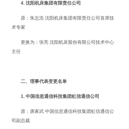
4. 沈阳机床集团有限责任公司
原：朱志浩 沈阳机床集团有限责任公司首席技
术专家
更换为：张亮 沈阳机床股份有限公司技术中心
主任
二、理事代表变更名单
1. 中国信息通信科技集团虹信通信公司
原：唐家武 中国信息通信科技集团虹信通信公
司副总裁