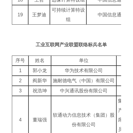
可持续计算特设
19
王梦迪
中国信息通信研
组
工业互联网产业联盟联络标兵名单
序号
姓名
单位
1
郭小龙
华为技术有限公司
工业
2
阎新华
施耐德电气（中国）有限公司
3
祝浩坤
中兴通讯股份有限公司
集团E
产业联
软通动力信息技术（集团）股
4
董瑞强
席，中
份有限公司
员、智