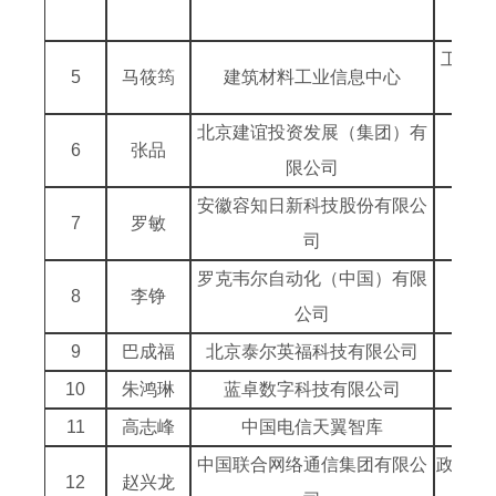
工业互
5
马筱筠
建筑材料工业信息中心
北京建谊投资发展（集团）有
6
张品
限公司
安徽容知日新科技股份有限公
7
罗敏
司
罗克韦尔自动化（中国）有限
8
李铮
公司
9
巴成福
北京泰尔英福科技有限公司
10
朱鸿琳
蓝卓数字科技有限公司
11
高志峰
中国电信天翼智库
中国联合网络通信集团有限公
政企客
12
赵兴龙