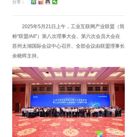
分享：
2025年5月21日上午，工业互联网产业联盟（简
称“联盟/AII”）第八次理事大会、第六次会员大会在
苏州太湖国际会议中心召开。全部会议由联盟理事长
余晓晖主持。