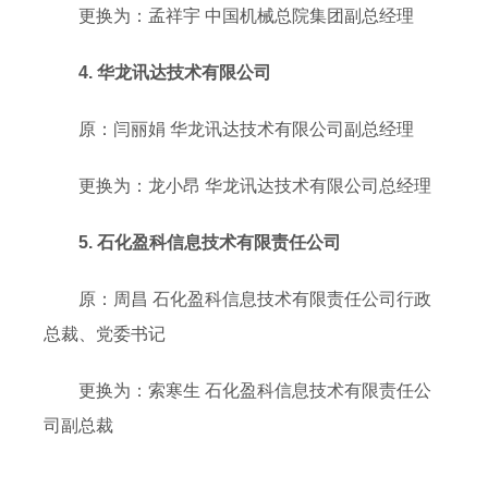
更换为：孟祥宇 中国机械总院集团副总经理
4. 华龙讯达技术有限公司
原：闫丽娟 华龙讯达技术有限公司副总经理
更换为：龙小昂 华龙讯达技术有限公司总经理
5. 石化盈科信息技术有限责任公司
原：周昌 石化盈科信息技术有限责任公司行政
总裁、党委书记
更换为：索寒生 石化盈科信息技术有限责任公
司副总裁