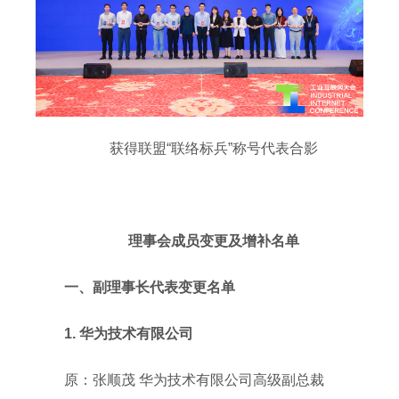
获得联盟“联络标兵”称号代表合影
理事会成员变更及增补名单
一、副理事长代表变更名单
1. 华为技术有限公司
原：张顺茂 华为技术有限公司高级副总裁