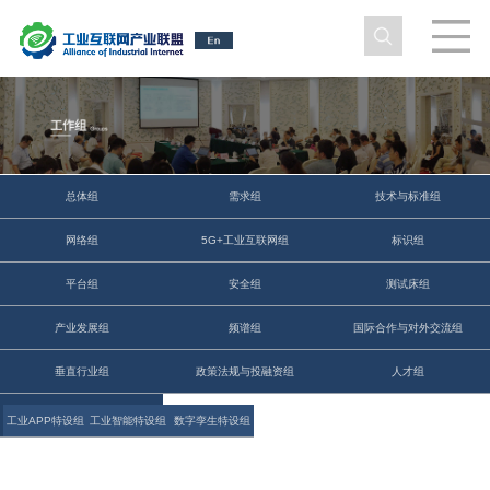
总体组
需求组
技术与标准组
网络组
5G+工业互联网组
标识组
平台组
安全组
测试床组
产业发展组
频谱组
国际合作与对外交流组
垂直行业组
政策法规与投融资组
人才组
碳达峰碳中和组
工业APP特设组
工业智能特设组
数字孪生特设组