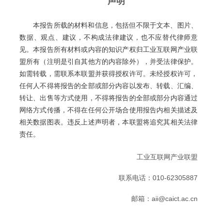
声明
本报告所载的材料和信息，包括但不限于文本、图片、
数据、观点、建议，不构成法律建议，也不应替代律师意
见。本报告所有材料或内容的知识产权归工业互联网产业联
盟所有（注明是引自其他方的内容除外），并受法律保护。
如需转载，需联系本联盟并获得授权许可。未经授权许可，
任何人不得将报告的全部或部分内容以发布、转载、汇编、
转让、出售等方式使用，不得将报告的全部或部分内容通过
网络方式传播，不得在任何公开场合使用报告内相关描述及
相关数据图表。违反上述声明者，本联盟将追究其相关法律
责任。
工业互联网产业联盟
联系电话：010-62305887
邮箱：aii@caict.ac.cn