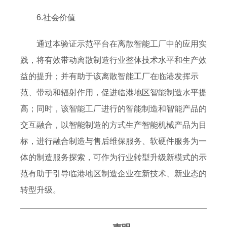
6.社会价值
通过本验证示范平台在离散智能工厂中的应用实
践，将有效带动离散制造行业整体技术水平和生产效
益的提升；并有助于该离散智能工厂在临港发挥示
范、带动和辐射作用，促进临港地区智能制造水平提
高；同时，该智能工厂进行的智能制造和智能产品的
交互融合，以智能制造的方式生产智能机械产品为目
标，进行融合制造与售后维保服务、软硬件服务为一
体的制造服务探索，可作为行业转型升级新模式的示
范有助于引导临港地区制造企业在新技术、新业态的
转型升级。