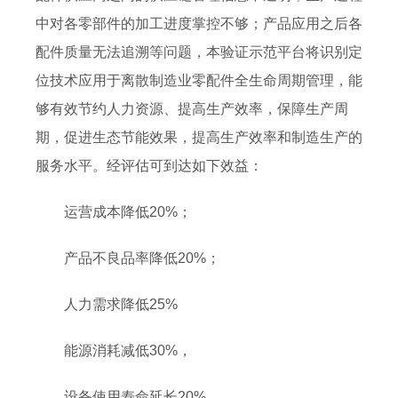
中对各零部件的加工进度掌控不够；产品应用之后各
配件质量无法追溯等问题，本验证示范平台将识别定
位技术应用于离散制造业零配件全生命周期管理，能
够有效节约人力资源、提高生产效率，保障生产周
期，促进生态节能效果，提高生产效率和制造生产的
服务水平。经评估可到达如下效益：
运营成本降低20%；
产品不良品率降低20%；
人力需求降低25%
能源消耗减低30%，
设备使用寿命延长20%，