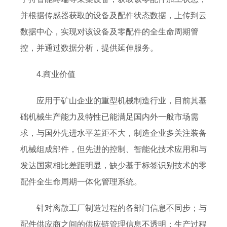
并根据传感器获取的设备及配件状态数据，上传到云
数据中心，实现对该设备及零配件的全生命周期管
控，并通过数据分析，提供延伸服务。
4.商业价值
应用于矿山企业的重型机械制造行业，目前其基
础机械生产能力及特性已能满足国内外一般市场需
求，与国外先进水平差距不大，制造企业多关注装备
机械组成部件，但先进的控制、智能化技术应用和与
发达国家相比差距明显，缺少基于标签识别技术的零
配件全生命周期一体化管理系统。
针对离散工厂制造过程的各部门信息不同步；与
配件供应商之间的供应链管理信息不透明；生产过程