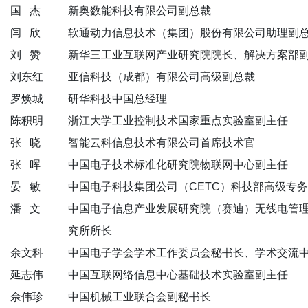
国
杰
新奥数能科技有限公司副总裁
闫
欣
软通动力信息技术（集团）股份有限公司助理副
刘
赞
新华三工业互联网产业研究院院长、解决方案部
刘东红
亚信科技（成都）有限公司高级副总裁
罗焕城
研华科技中国总经理
陈积明
浙江大学工业控制技术国家重点实验室副主任
张
晓
智能云科信息技术有限公司首席技术官
张
晖
中国电子技术标准化研究院物联网中心副主任
晏
敏
中国电子科技集团公司（CETC）科技部高级专
潘
文
中国电子信息产业发展研究院（赛迪）无线电管理
究所所长
余文科
中国电子学会学术工作委员会秘书长、学术交流
延志伟
中国互联网络信息中心基础技术实验室副主任
佘伟珍
中国机械工业联合会副秘书长