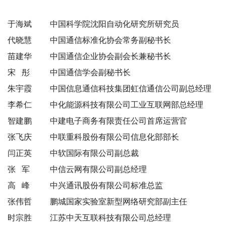
于海斌
中国科学院沈阳自动化研究所研究员
代晓慧
中国通信标准化协会常务副秘书长
苗建华
中国通信企业协会副会长兼秘书长
宋
彤
中国通信学会副秘书长
朱宇霞
中国信息通信科技集团虹信通信公司副总经理
李希仁
中化能源科技有限公司工业互联网部总经理
智建鹏
中建电子商务有限责任公司首席运营官
张飞庆
中联重科股份有限公司信息化部部长
闫正英
中软国际有限公司副总裁
张
军
中信云网有限公司副总经理
高
峰
中兴通讯股份有限公司标准总监
张伟哲
鹏城国家实验室新型网络研究部副主任
时宗胜
江苏中天互联科技有限公司总经理