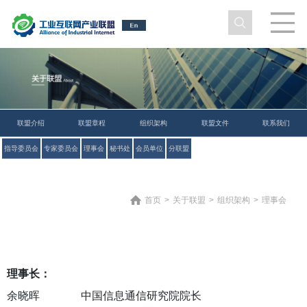
联盟介绍
联盟章程
组织架构
联盟文件
联系我们
指导委员会
专家委员会
理事会
秘书处
会员单位
分联盟
首页
>
关于联盟
>
组织架构
>
理事会
理事长：
余晓晖 中国信息通信研究院院长