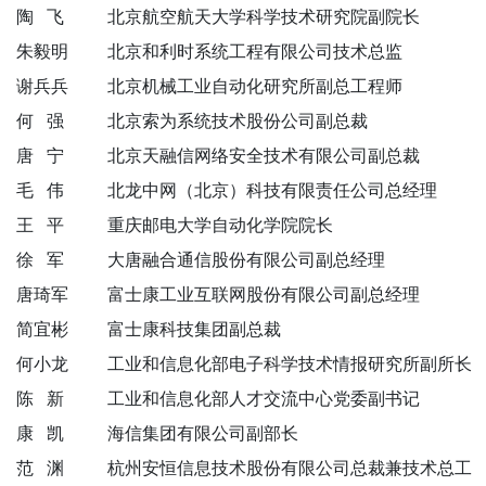
陶 飞
北京航空航天大学科学技术研究院副院长
朱毅明
北京和利时系统工程有限公司技术总监
谢兵兵
北京机械工业自动化研究所副总工程师
何
强
北京索为系统技术股份公司副总裁
唐
宁
北京天融信网络安全技术有限公司副总裁
毛
伟
北龙中网（北京）科技有限责任公司总经理
王
平
重庆邮电大学自动化学院院长
徐
军
大唐融合通信股份有限公司副总经理
唐琦军
富士康工业互联网股份有限公司副总经理
简宜彬
富士康科技集团副总裁
何小龙
工业和信息化部电子科学技术情报研究所副所长
陈
新
工业和信息化部人才交流中心党委副书记
康
凯
海信集团有限公司副部长
范
渊
杭州安恒信息技术股份有限公司总裁兼技术总工