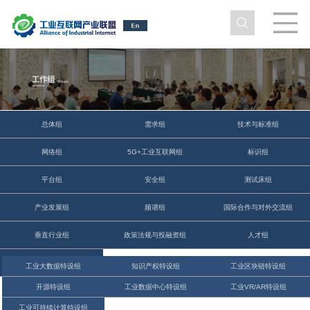
总体组
需求组
技术与标准组
网络组
5G+工业互联网组
标识组
平台组
安全组
测试床组
产业发展组
频谱组
国际合作与对外交流组
垂直行业组
政策法规与投融资组
人才组
碳达峰碳中和组
工业大数据特设组
知识产权特设组
工业区块链特设组
开源特设组
工业数据中心特设组
工业VR/AR特设组
工业可持续计算特设组