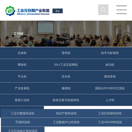
总体组
需求组
技术与标准组
网络组
5G+工业互联网组
标识组
平台组
安全组
测试床组
产业发展组
频谱组
国际合作与对外交流组
垂直行业组
政策法规与投融资组
人才组
碳达峰碳中和组
工业大数据特设组
知识产权特设组
工业区块链特设组
开源特设组
工业数据中心特设组
工业VR/AR特设组
工业可持续计算特设组