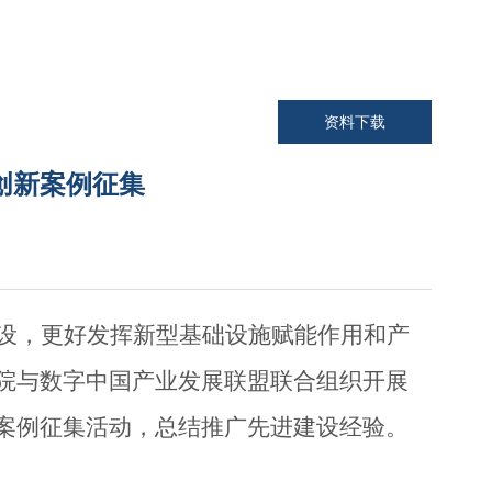
资料下载
创新案例征集
设，更好发挥新型基础设施赋能作用和产
院与数字中国产业发展联盟联合
组织开展
案例征集活动
，总结推广先进建设经验
。