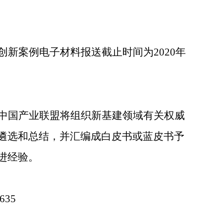
创新
案例电子材料报送
截止时间为
2020
年
中国产业联盟将组织新基建领域有关权威
遴选和总结，并汇编成白皮书或蓝皮书予
进经验。
635