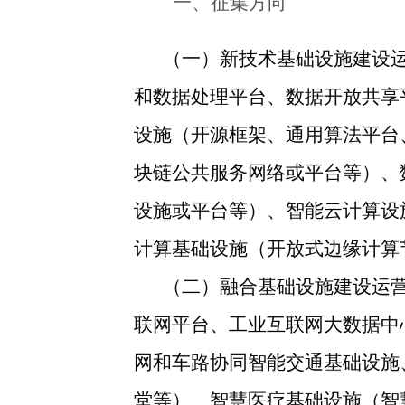
一、征集方向
（一）新技术基础设施建设
和数据处理平台、数据开放共享
设施（开源框架、通用算法平台
块链公共服务网络或平台等）、
设施或平台等）、智能云计算设
计算基础设施（开放式边缘计算
（二）融合基础设施建设运
联网平台、工业互联网大数据中
网和车路协同智能交通基础设施
堂等）、智慧医疗基础设施（智