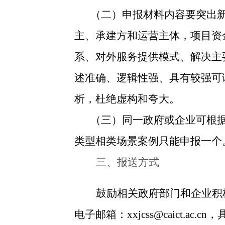
（二）申报材料内容要突出
主、承建方和运营主体，项目资
系、对外服务提供模式、解决主
述准确、逻辑性强、具有较强可
析，杜绝虚构和夸大。
（三）同一政府或企业可根
类型相类场景案例只能申报一个
三、报送方式
鼓励相关政府部门和企业积
电子邮箱：
xxjcss@caict.ac.cn
，