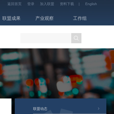
返回首页
登录
加入联盟
资料下载
|
English
联盟成果
产业观察
工作组
联盟动态