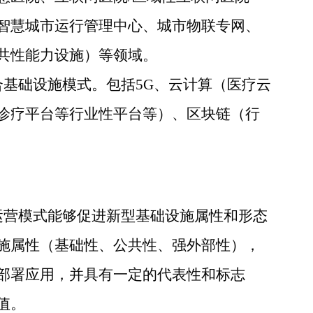
智慧城市运行管理中心、城市物联专网、
共性能力设施）等领域。
合基础设施模式。包括
5G、云计算（医疗云
诊疗平台等行业性平台等）、区块链（行
运营模式能够促进新型基础设施属性和形态
施属性（基础性、公共性、强外部性），
部署应用，并具有一定的代表性和标志
值。