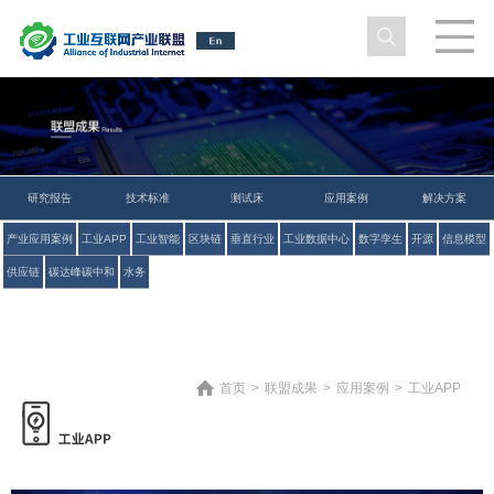
研究报告
技术标准
测试床
应用案例
解决方案
产业应用案例
工业APP
工业智能
区块链
垂直行业
工业数据中心
数字孪生
开源
信息模型
供应链
碳达峰碳中和
水务
首页
>
联盟成果
>
应用案例
>
工业APP