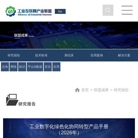
研究报告
技术标准
测试床
应用案例
解决方案
总体
网络
标识
平台&数据
安全
应用
首页
>
联盟成果
>
研究报告
工业数字化绿色化协同转型产品手册
（2026年）