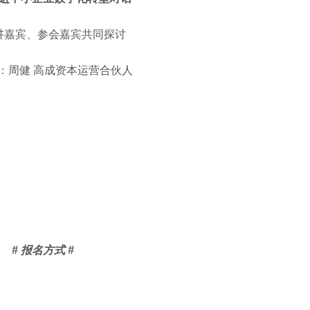
讲嘉宾、参会嘉宾共同探讨
：周健 高成资本运营合伙人
# 报名方式 #