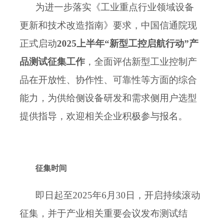
为
进一步
落实
《工业重点行业领域设备
更新和技术改造指南》
要求，
中国信通院
现
正式
启动
2025上半年“新型工控启航行动”产
品测试征集
工作
，
全面评估
新型工业控制产
品
在
开放性、协作性、可靠性
等方面的综合
能力，为供给侧设备研发和需求侧用户选型
提供指导，
欢迎相关企业积极参与报名。
征集时间
即日起至2025年
6
月3
0
日，开启持续滚动
征集，
并
于产业相关重要会议发布测试结