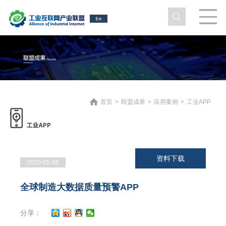
首页
>
联盟成果
>
应用案例
>
工业APP
资料下载
2020-05-06
全球制造大数据质量预警APP
分享：