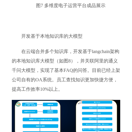
图7 多维度电子运营平台成品展示
开发基于本地知识库的大模型
在云端合并多个知识库，开发基于langchain架构
的本地知识库大模型（如图8），并关联阿里的通义
千问大模型，实现了基本FAQ的问答。目前已经上架
公司自有的OA系统。员工查找知识更加快捷方便，
提高工作效率10%以上。