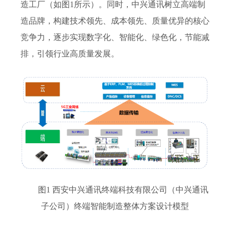
造工厂（如图1所示）。同时，中兴通讯树立高端制
造品牌，构建技术领先、成本领先、质量优异的核心
竞争力，逐步实现数字化、智能化、绿色化，节能减
排，引领行业高质量发展。
图1 西安中兴通讯终端科技有限公司（中兴通讯
子公司）终端智能制造整体方案设计模型