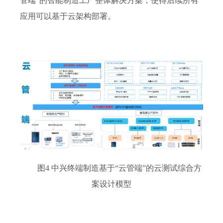
管端”的智能制造工厂整体解决方案，使得后续所有
应用可以基于云架构部署。
图4 中兴终端制造基于“云管端”的云测试综合方
案设计模型