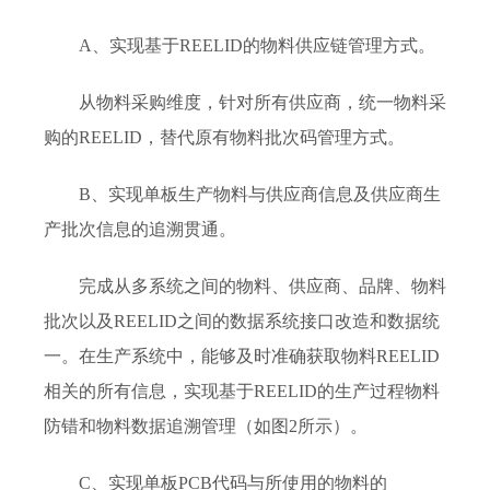
A、实现基于REELID的物料供应链管理方式。
从物料采购维度，针对所有供应商，统一物料采
购的REELID，替代原有物料批次码管理方式。
B、实现单板生产物料与供应商信息及供应商生
产批次信息的追溯贯通。
完成从多系统之间的物料、供应商、品牌、物料
批次以及REELID之间的数据系统接口改造和数据统
一。在生产系统中，能够及时准确获取物料REELID
相关的所有信息，实现基于REELID的生产过程物料
防错和物料数据追溯管理（如图2所示）。
C、实现单板PCB代码与所使用的物料的