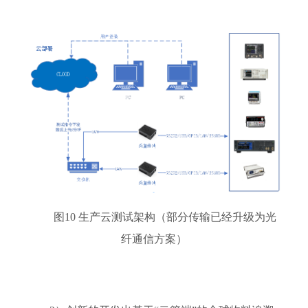
图10 生产云测试架构（部分传输已经升级为光
纤通信方案）