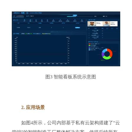
图3 智能看板系统示意图
2. 应用场景
如图4所示，公司内部基于私有云架构搭建了“云