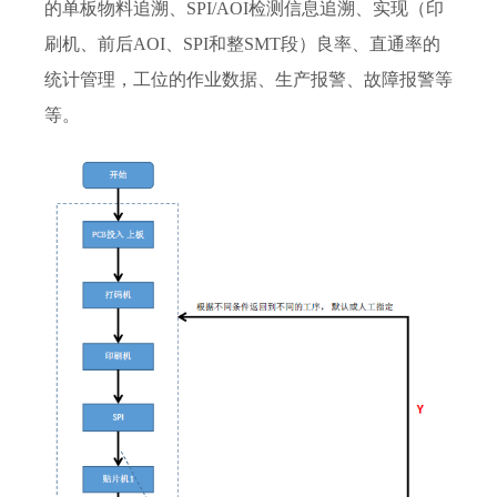
的单板物料追溯、SPI/AOI检测信息追溯、实现（印
刷机、前后AOI、SPI和整SMT段）良率、直通率的
统计管理，工位的作业数据、生产报警、故障报警等
等。