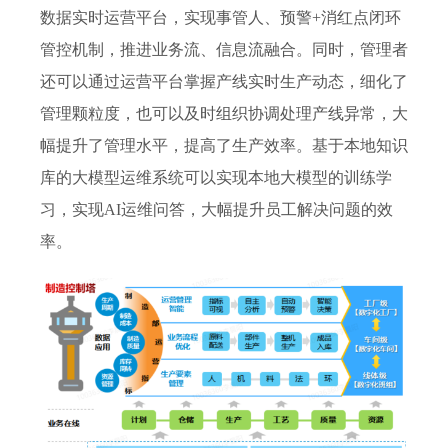
数据实时运营平台，实现事管人、预警+消红点闭环
管控机制，推进业务流、信息流融合。同时，管理者
还可以通过运营平台掌握产线实时生产动态，细化了
管理颗粒度，也可以及时组织协调处理产线异常，大
幅提升了管理水平，提高了生产效率。基于本地知识
库的大模型运维系统可以实现本地大模型的训练学
习，实现AI运维问答，大幅提升员工解决问题的效
率。