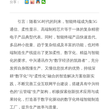
分享：
引言：随着5G时代的到来，智能终端成为集5G
通信、柔性显示、高端制程芯片等于一体的复杂精密
电子产品典型代表。同时，智能终端产品快速迭代、
多品种小批量、趋于复杂组成及丰富的功能，也对终
端制造生产线提出了更加柔性、数字化、精益与智能
化的要求。中兴通讯作为“数字经济的筑路者”，充分
发挥自身既懂生产、又懂信息技术的优势，持续深
耕“数字化”与“柔性化”融合的智造解决方案创新实
践，不断完善工业互联网平台建设，搭建具有中兴特
色的“云管端”生产架构，积极探索创新技术应用与成
果转化，打造基于数字化驱动的数字化终端智能制造
工厂，提升生产效率与质量。