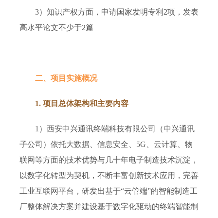
3）知识产权方面，申请国家发明专利2项，发表
高水平论文不少于2篇
二、项目实施概况
1. 项目总体架构和主要内容
1）西安中兴通讯终端科技有限公司（中兴通讯
子公司）依托大数据、信息安全、5G、云计算、物
联网等方面的技术优势与几十年电子制造技术沉淀，
以数字化转型为契机，不断丰富创新技术应用，完善
工业互联网平台，研发出基于“云管端”的智能制造工
厂整体解决方案并建设基于数字化驱动的终端智能制