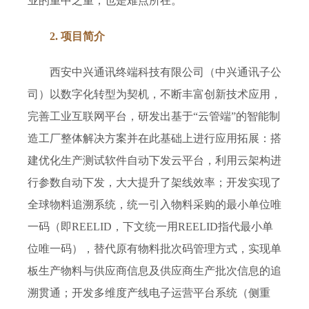
业的重中之重，也是难点所在。
2. 项目简介
西安中兴通讯终端科技有限公司（中兴通讯子公
司）以数字化转型为契机，不断丰富创新技术应用，
完善工业互联网平台，研发出基于“云管端”的智能制
造工厂整体解决方案并在此基础上进行应用拓展：搭
建优化生产测试软件自动下发云平台，利用云架构进
行参数自动下发，大大提升了架线效率；开发实现了
全球物料追溯系统，统一引入物料采购的最小单位唯
一码（即REELID，下文统一用REELID指代最小单
位唯一码），替代原有物料批次码管理方式，实现单
板生产物料与供应商信息及供应商生产批次信息的追
溯贯通；开发多维度产线电子运营平台系统（侧重