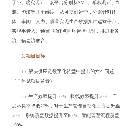
于“云”端实现），该平台分别从SMT、单板测试、组
装、包装等几个维度，从可视到运营，分别针对线
体、车间、人力、质量实现生产数据实时运营平台，
实现事管人、预警+消红点闭环管控机制，推进业务
流、信息流融合。
3. 项目目标
1）解决供应链数字化转型中提出的六个问题
（具体见项目背景）
2）生产效率提升10%，换线效率提升50%，产
品不良率降低20%，对于生产管理自动化工序提升至
50%，系统覆盖数据提升至80%，智能管理流程覆盖
100%.