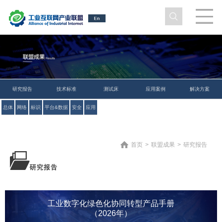
研究报告
技术标准
测试床
应用案例
解决方案
总体
网络
标识
平台&数据
安全
应用
首页
>
联盟成果
>
研究报告
工业数字化绿色化协同转型产品手册
（2026年）