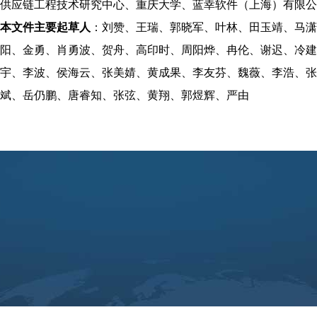
供应链工程技术研究中心、重庆大学、蓝幸软件（上海）有限公
本文件主要起草人
：刘赞、王瑞、郭晓军、叶林、田玉靖、马潇
阳、金勇、肖勇波、贺舟、高印时、周阳烨、冉伦、谢迟、冷建
宇、李波、侯海云、张美婧、黄成果、李友芬、魏薇、李浩、张
斌、岳仍鹏、唐睿知、张弦、黄翔、郭煜辉、严由